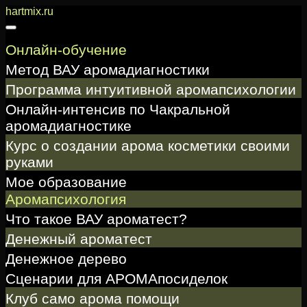
Перейти
hartmix.ru
к
содержимому
Онлайн-обучение
Метод ВАУ аромадиагностики
Программа интуитивной аромапсихологии
Онлайн-интенсив по Чакральной
аромадиагностике
Курс о создании арома косметики своими
руками
Мое образование
Аромапсихология
Что такое ВАУ ароматест?
Денежный ароматест
Денежное дерево
Сценарии для АРОМАпосиделок
Клуб само арома помощи