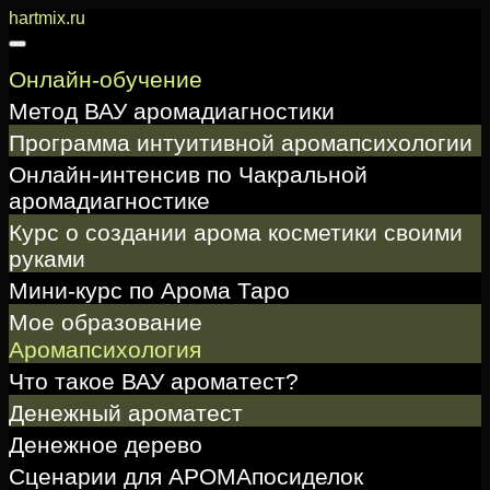
Перейти
hartmix.ru
к
содержимому
Онлайн-обучение
Метод ВАУ аромадиагностики
Программа интуитивной аромапсихологии
Онлайн-интенсив по Чакральной
аромадиагностике
Курс о создании арома косметики своими
руками
Мини-курс по Арома Таро
Мое образование
Аромапсихология
Что такое ВАУ ароматест?
Денежный ароматест
Денежное дерево
Сценарии для АРОМАпосиделок