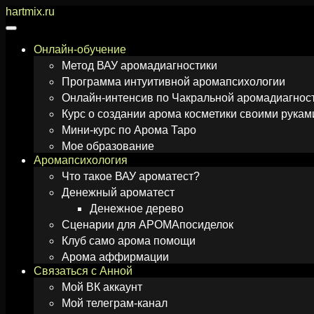
Перейти
hartmix.ru
к
содержимому
Онлайн-обучение
Метод ВАУ аромадиагностики
Программа интуитивной аромапсихологии
Онлайн-интенсив по Чакральной аромадиагнос
Курс о создании арома косметики своими рукам
Мини-курс по Арома Таро
Мое образование
Аромапсихология
Что такое ВАУ ароматест?
Денежный ароматест
Денежное дерево
Сценарии для АРОМАпосиделок
Клуб само арома помощи
Арома аффирмации
Связаться с Анной
Мой ВК аккаунт
Мой телеграм-канал