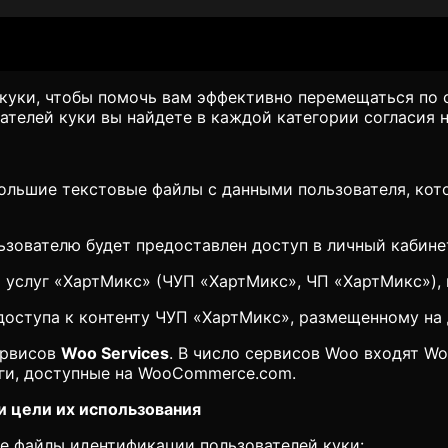
куки, чтобы помочь вам эффективно перемещаться по 
телей куки вы найдете в каждой категории согласия 
ольшие текстовые файлы с данными пользователя, кот
ьзователю будет предоставлен доступ в личный кабине
 услуг «ХартМикс» (ЧУП «ХартМикс», ЧП «ХартМикс»), 
 доступа к контенту ЧУП «ХартМикс», размещенному на
сервисов
Woo Services
. В число сервисов Woo входят W
уги, доступные на WooCommerce.com.
и цели их использования
е файлы идентификации пользователей куки: