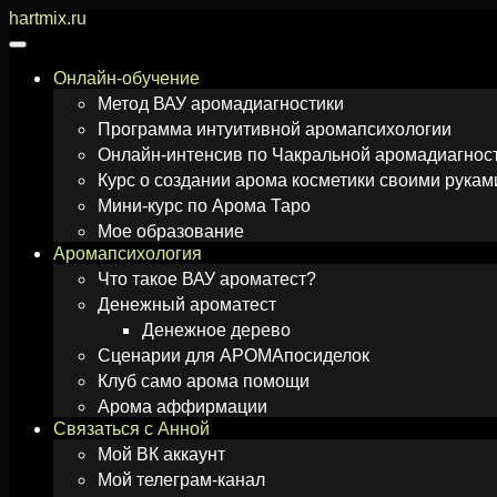
Перейти
hartmix.ru
к
содержимому
Онлайн-обучение
Метод ВАУ аромадиагностики
Программа интуитивной аромапсихологии
Онлайн-интенсив по Чакральной аромадиагнос
Курс о создании арома косметики своими рукам
Мини-курс по Арома Таро
Мое образование
Аромапсихология
Что такое ВАУ ароматест?
Денежный ароматест
Денежное дерево
Сценарии для АРОМАпосиделок
Клуб само арома помощи
Арома аффирмации
Связаться с Анной
Мой ВК аккаунт
Мой телеграм-канал