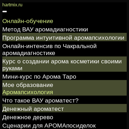
Перейти
hartmix.ru
к
содержимому
Онлайн-обучение
Метод ВАУ аромадиагностики
Программа интуитивной аромапсихологии
Онлайн-интенсив по Чакральной
аромадиагностике
Курс о создании арома косметики своими
руками
Мини-курс по Арома Таро
Мое образование
Аромапсихология
Что такое ВАУ ароматест?
Денежный ароматест
Денежное дерево
Сценарии для АРОМАпосиделок