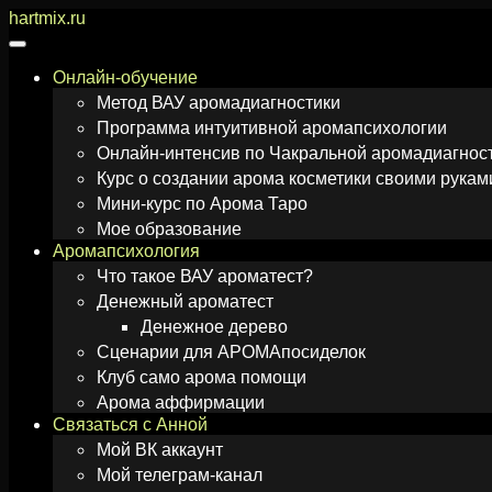
Перейти
hartmix.ru
к
содержимому
Онлайн-обучение
Метод ВАУ аромадиагностики
Программа интуитивной аромапсихологии
Онлайн-интенсив по Чакральной аромадиагнос
Курс о создании арома косметики своими рукам
Мини-курс по Арома Таро
Мое образование
Аромапсихология
Что такое ВАУ ароматест?
Денежный ароматест
Денежное дерево
Сценарии для АРОМАпосиделок
Клуб само арома помощи
Арома аффирмации
Связаться с Анной
Мой ВК аккаунт
Мой телеграм-канал