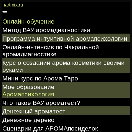
Перейти
hartmix.ru
к
содержимому
Онлайн-обучение
Метод ВАУ аромадиагностики
Программа интуитивной аромапсихологии
Онлайн-интенсив по Чакральной
аромадиагностике
Курс о создании арома косметики своими
руками
Мини-курс по Арома Таро
Мое образование
Аромапсихология
Что такое ВАУ ароматест?
Денежный ароматест
Денежное дерево
Сценарии для АРОМАпосиделок