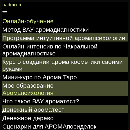
Перейти
hartmix.ru
к
содержимому
Онлайн-обучение
Метод ВАУ аромадиагностики
Программа интуитивной аромапсихологии
Онлайн-интенсив по Чакральной
аромадиагностике
Курс о создании арома косметики своими
руками
Мини-курс по Арома Таро
Мое образование
Аромапсихология
Что такое ВАУ ароматест?
Денежный ароматест
Денежное дерево
Сценарии для АРОМАпосиделок